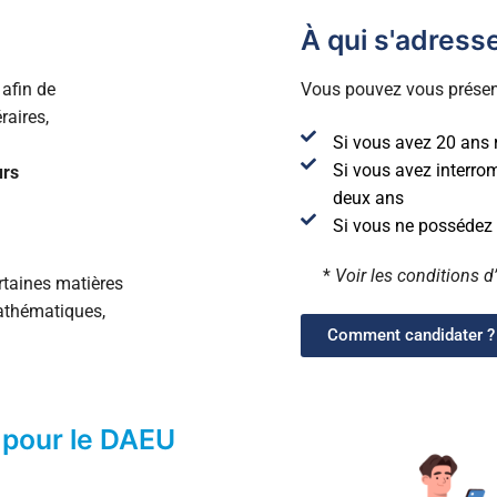
À qui s'adresse
d’anglais
plôme par blocs de compétences
afin de
Vous pouvez vous présen
éraires,
Si vous avez 20 ans 
Si vous avez interro
urs
deux ans
Si vous ne possédez 
*
Voir les conditions 
taines matières
mathématiques,
Comment candidater ?
 pour le DAEU