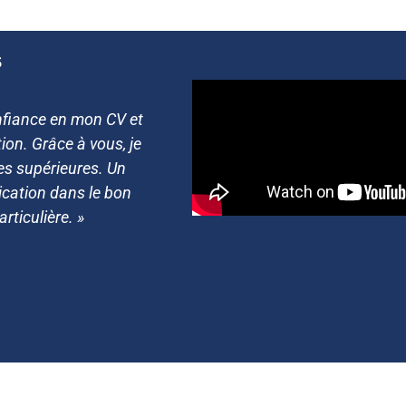
s
té qu’il y a eu à
« Je tiens à vous remercier d’
us sommes très
de m’avoir permis d’intégrer ce
it pour mener à bien
vais enfin pouvoir reprendr
ucoup. »
grand merci également pour v
déroulement de cette a
Jul
DAEU B Sc