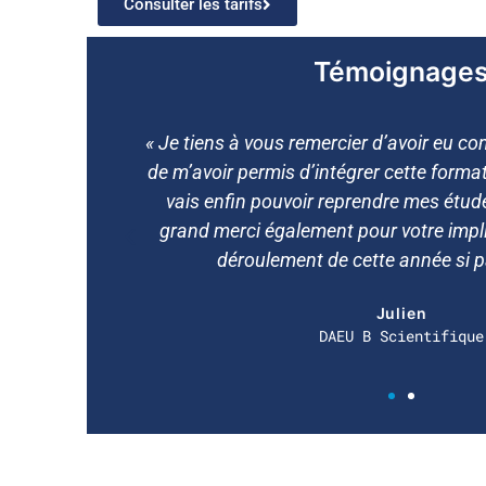
Consulter les tarifs
Témoignage
n mon CV et
« Nous avons conscience de la difficul
 à vous, je
composer avec la situation et no
eures. Un
reconnaissants pour tout ce qui a été fa
ns le bon
notre formation. Merci bea
. »
Laura
DAEU A Littéraire