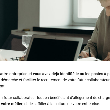
ation
Accompagnement
rmation
e qualité
nance
ormation
ation
 références
esoins de l’entreprise
ernant
cté
atistiques – Alternance
us
formations
ternant
ternant
’études et équivalences
atistiques – Formation Professionnelle
 la validation des acquis
tissage 2026
e l’Université du Temps Libre (UTL)
 Acquis de l’Expérience (VAE)
onaux
l’UTL
 Acquis Professionnels et Personnels (VAPP)
votre entreprise et vous avez déjà identifié le ou les postes à p
versité
marche et faciliter le recrutement de votre futur collaborateur
TL
ions VAE – VAPP
a carte
nt :
urtes
n futur collaborateur tout en bénéficiant d’allégement de charge
 votre métier
, et de l’affilier à la culture de votre entreprise.
 langues