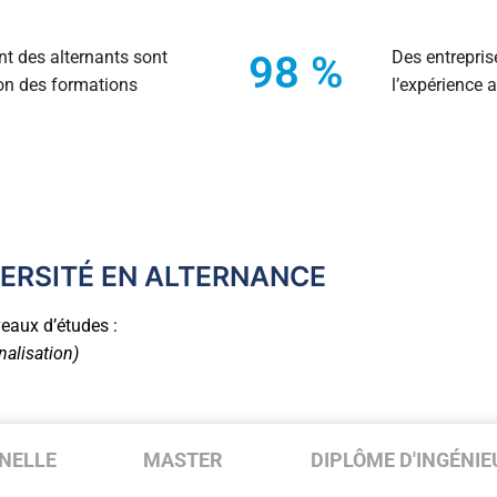
d’anglais
nt des alternants sont
98
 %
Des entrepris
plôme par blocs de compétences
tion des formations
l’expérience 
VERSITÉ EN ALTERNANCE
eaux d’études :
nalisation)
NELLE
MASTER
DIPLÔME D'INGÉNIE