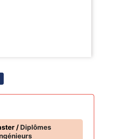
ster /
Diplômes
ingénieurs