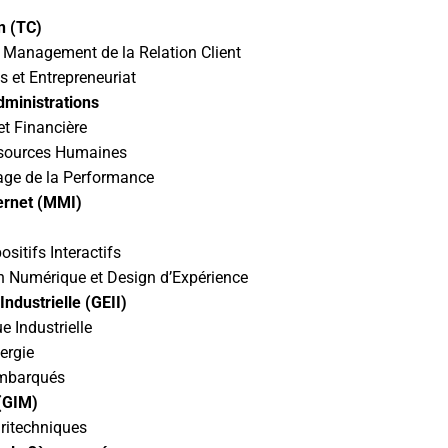
n (TC)
Management de la Relation Client
s et Entrepreneuriat
dministrations
t Financière
ssources Humaines
tage de la Performance
ternet (MMI)
itifs Interactifs
 Numérique et Design d’Expérience
Industrielle (GEII)
 Industrielle
nergie
Embarqués
 (GIM)
ritechniques