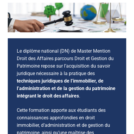
Alternance
Conseils et Accompagnement
Pendant ma formation
Notre démarche qualité
Entreprises
Choisir l’alternance
Financer ma formation
Après ma formation
Nos documents références
Formations
Répondre aux besoins de l’entreprise
Devenir un alternant
Campus Connecté
Enquêtes et statistiques – Alternance
Contactez-nous
Validation acquis
Catalogue de formations
Recruter un alternant
Recruter un alternant
Aménagement d’études et équivalences
Enquêtes et statistiques – Formation
Le diplôme national (DN) de Master Mention
UTL
Tout savoir sur la validation des acquis
Professionnelle
DAEU
Taxe d’apprentissage 2026
Handicap
Droit des Affaires parcours Droit et Gestion du
Actualités
Présentation de l’Université du Temps Libre
Validation des Acquis de l’Expérience (VAE)
Patrimoine repose sur l’acquisition du savoir
Diplômes nationaux
(UTL)
juridique nécessaire à la pratique des
Validation des Acquis Professionnels et
Diplômes d’Université
techniques juridiques de l’immobilier, de
Programme de l’UTL
Personnels (VAPP)
l’administration et de la gestion du patrimoine
Formations à la carte
intégrant le droit des affaires
.
S’inscrire à l’UTL
Dates de réunions VAE – VAPP
Formations courtes
Cette formation apporte aux étudiants des
connaissances approfondies en droit
Formations en langues
immobilier, d’administration et de gestion du
Certifications d’anglais
patrimoine, ainsi qu’une maîtrise des